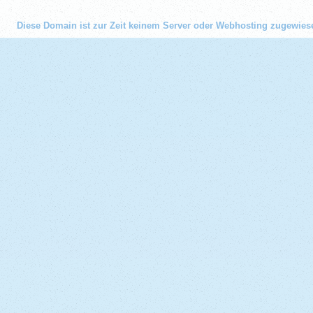
Diese Domain ist zur Zeit keinem Server oder Webhosting zugewies